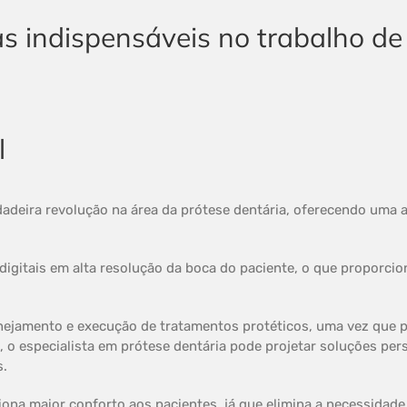
l
deira revolução na área da prótese dentária, oferecendo uma alte
digitais em alta resolução da boca do paciente, o que proporcio
lanejamento e execução de tratamentos protéticos, uma vez que 
 o especialista em prótese dentária pode projetar soluções per
s.
iona maior conforto aos pacientes, já que elimina a necessidad