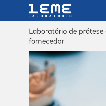
Ir
para
o
conteúdo
Laboratório de prótese 
fornecedor
View
Larger
Image